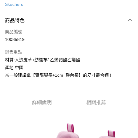
Skechers
信用卡分期付款
3 期 0 利率 每期
NT$357
21家銀行
商品特色
合作金庫商業銀行
第一商業銀行
超商取貨付款
商品編號
華南商業銀行
彰化商業銀行
10085819
LINE Pay
上海商業儲蓄銀行
台北富邦商業銀行
國泰世華商業銀行
兆豐國際商業銀行
銷售重點
街口支付
臺灣中小企業銀行
台中商業銀行
材質:人造皮革+紡織布/ 乙烯醋酸乙烯酯
匯豐（台灣）商業銀行
華泰商業銀行
ATM付款
產地:中國
聯邦商業銀行
遠東國際商業銀行
元大商業銀行
永豐商業銀行
※一般建議拿【實際腳長+1cm=鞋內長】的尺寸最合適 !
運送方式
玉山商業銀行
星展（台灣）商業銀行
台新國際商業銀行
中國信託商業銀行
全家取貨付款
台灣樂天信用卡公司
每筆NT$60，滿NT$1,500(含以上)免運費
詳細說明
相關推薦
付款後全家取貨
每筆NT$60，滿NT$1,500(含以上)免運費
7-11取貨付款