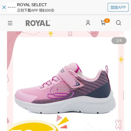
ROYAL SELECT
開啟APP
立刻下載APP 領$300🤑
0
1
/
4