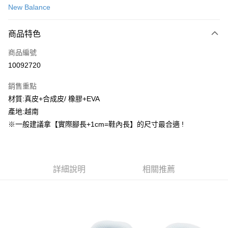
New Balance
信用卡分期付款
3 期 0 利率 每期
NT$403
21家銀行
商品特色
合作金庫商業銀行
第一商業銀行
超商取貨付款
商品編號
華南商業銀行
彰化商業銀行
10092720
LINE Pay
上海商業儲蓄銀行
台北富邦商業銀行
國泰世華商業銀行
兆豐國際商業銀行
銷售重點
街口支付
臺灣中小企業銀行
台中商業銀行
材質:真皮+合成皮/ 橡膠+EVA
匯豐（台灣）商業銀行
華泰商業銀行
ATM付款
產地:越南
聯邦商業銀行
遠東國際商業銀行
元大商業銀行
永豐商業銀行
※一般建議拿【實際腳長+1cm=鞋內長】的尺寸最合適 !
運送方式
玉山商業銀行
星展（台灣）商業銀行
台新國際商業銀行
中國信託商業銀行
全家取貨付款
台灣樂天信用卡公司
每筆NT$60，滿NT$1,500(含以上)免運費
詳細說明
相關推薦
付款後全家取貨
每筆NT$60，滿NT$1,500(含以上)免運費
7-11取貨付款