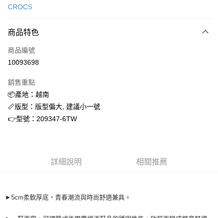
CROCS
信用卡分期付款
3 期 0 利率 每期
NT$555
21家銀行
商品特色
合作金庫商業銀行
第一商業銀行
超商取貨付款
商品編號
華南商業銀行
彰化商業銀行
10093698
LINE Pay
上海商業儲蓄銀行
台北富邦商業銀行
國泰世華商業銀行
兆豐國際商業銀行
銷售重點
街口支付
臺灣中小企業銀行
台中商業銀行
📦產地：越南
匯豐（台灣）商業銀行
華泰商業銀行
ATM付款
📏版型：版型偏大, 建議小一號
聯邦商業銀行
遠東國際商業銀行
元大商業銀行
永豐商業銀行
👉型號：209347-6TW
運送方式
玉山商業銀行
星展（台灣）商業銀行
台新國際商業銀行
中國信託商業銀行
全家取貨付款
台灣樂天信用卡公司
每筆NT$60，滿NT$1,500(含以上)免運費
詳細說明
相關推薦
付款後全家取貨
每筆NT$60，滿NT$1,500(含以上)免運費
►5cm柔軟厚底，青春潮流與時尚舒適兼具。
7-11取貨付款