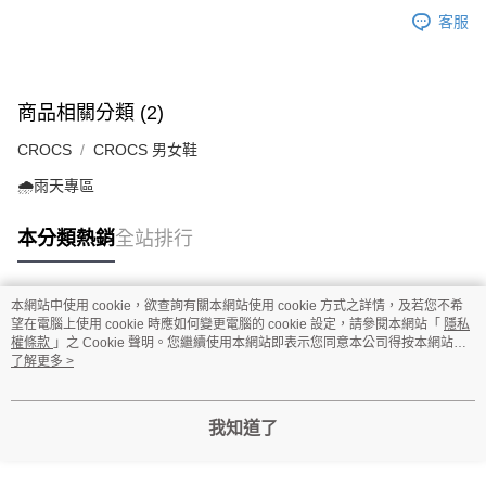
客服
商品相關分類 (2)
CROCS
CROCS 男女鞋
🌧️雨天專區
本分類熱銷
全站排行
本網站中使用 cookie，欲查詢有關本網站使用 cookie 方式之詳情，及若您不希
熱門標籤
望在電腦上使用 cookie 時應如何變更電腦的 cookie 設定，請參閱本網站「
隱私
權條款
」之 Cookie 聲明。您繼續使用本網站即表示您同意本公司得按本網站使
用條款之 Cookie 聲明使用 cookie。
了解更多 >
我知道了