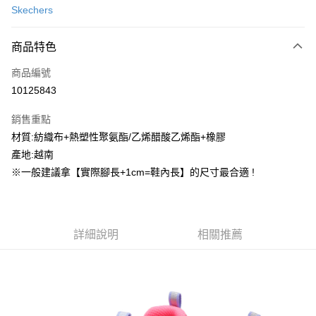
Skechers
信用卡分期付款
3 期 0 利率 每期
NT$472
21家銀行
商品特色
合作金庫商業銀行
第一商業銀行
超商取貨付款
商品編號
華南商業銀行
彰化商業銀行
10125843
LINE Pay
上海商業儲蓄銀行
台北富邦商業銀行
國泰世華商業銀行
兆豐國際商業銀行
銷售重點
街口支付
臺灣中小企業銀行
台中商業銀行
材質:紡織布+熱塑性聚氨酯/乙烯醋酸乙烯酯+橡膠
匯豐（台灣）商業銀行
華泰商業銀行
ATM付款
產地:越南
聯邦商業銀行
遠東國際商業銀行
元大商業銀行
永豐商業銀行
※一般建議拿【實際腳長+1cm=鞋內長】的尺寸最合適 !
運送方式
玉山商業銀行
星展（台灣）商業銀行
台新國際商業銀行
中國信託商業銀行
全家取貨付款
台灣樂天信用卡公司
每筆NT$60，滿NT$1,500(含以上)免運費
詳細說明
相關推薦
付款後全家取貨
每筆NT$60，滿NT$1,500(含以上)免運費
7-11取貨付款