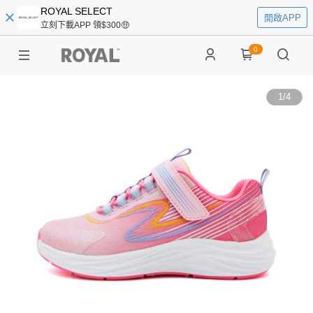
ROYAL SELECT
開啟APP
立刻下載APP 領$300🤑
0
1
/
4