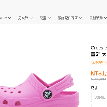
l Art
男女鞋
兒童
服飾配件專區
最新活動
Crocs
童鞋 太妃
超取滿NT$
NT$1,
NT$1,380
尺寸
US9標示