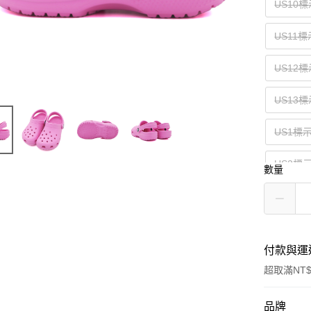
US10標
US11
US12標
US13
US1標示
US2標
數量
付款與運
超取滿NT$
付款方式
品牌