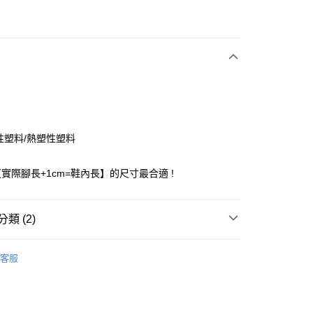
次付款
期付款
0 利率 每期
NT$414
21家銀行
庫商業銀行
第一商業銀行
付款
業銀行
彰化商業銀行
業儲蓄銀行
台北富邦商業銀行
華商業銀行
兆豐國際商業銀行
性塑料/熱塑性塑料
小企業銀行
台中商業銀行
台灣）商業銀行
華泰商業銀行
實際腳長+1cm=鞋內長】的尺寸最合適 !
業銀行
遠東國際商業銀行
業銀行
永豐商業銀行
業銀行
星展（台灣）商業銀行
類 (2)
際商業銀行
中國信託商業銀行
天信用卡公司
付款
CROCS童鞋
客服
0，滿NT$1,500(含以上)免運費
家取貨
0，滿NT$1,500(含以上)免運費