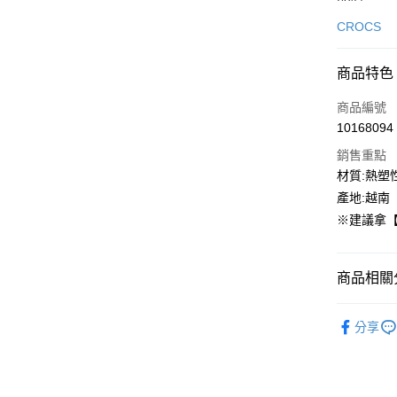
信用卡一
CROCS
信用卡分
商品特色
3 期 
商品編號
合作金
超商取貨
10168094
華南商
LINE Pay
上海商
銷售重點
國泰世
材質:熱塑
街口支付
臺灣中
產地:越南
匯豐（
ATM付款
※建議拿【
聯邦商
元大商
玉山商
運送方式
商品相關分
台新國
台灣樂
全家取貨
CROCS
分享
每筆NT$6
童鞋專區
付款後全
每筆NT$6