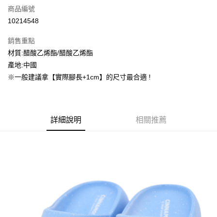
商品編號
信用卡分期付款
10214548
3 期 0 利率 每期
NT$177
21家銀行
銷售重點
合作金庫商業銀行
第一商業銀行
超商取貨付款
材質:醋酸乙烯酯/醋酸乙烯酯
華南商業銀行
彰化商業銀行
產地:中國
LINE Pay
上海商業儲蓄銀行
台北富邦商業銀行
國泰世華商業銀行
兆豐國際商業銀行
※一般建議拿【實際腳長+1cm】的尺寸最合適 !
街口支付
臺灣中小企業銀行
台中商業銀行
匯豐（台灣）商業銀行
華泰商業銀行
ATM付款
聯邦商業銀行
遠東國際商業銀行
元大商業銀行
永豐商業銀行
詳細說明
相關推薦
運送方式
玉山商業銀行
星展（台灣）商業銀行
台新國際商業銀行
中國信託商業銀行
全家取貨付款
台灣樂天信用卡公司
每筆NT$60，滿NT$1,500(含以上)免運費
付款後全家取貨
每筆NT$60，滿NT$1,500(含以上)免運費
7-11取貨付款