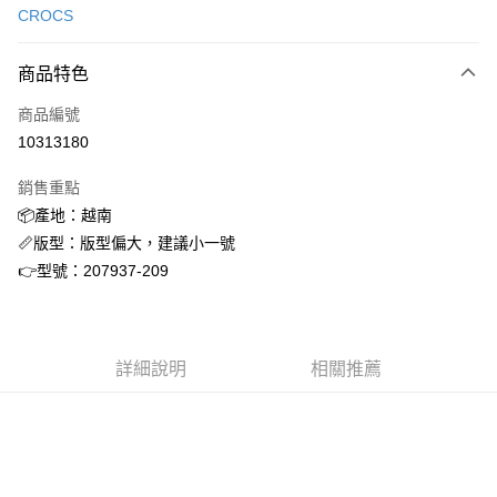
CROCS
信用卡分期付款
3 期 0 利率 每期
NT$834
21家銀行
商品特色
合作金庫商業銀行
第一商業銀行
超商取貨付款
商品編號
華南商業銀行
彰化商業銀行
10313180
LINE Pay
上海商業儲蓄銀行
台北富邦商業銀行
國泰世華商業銀行
兆豐國際商業銀行
銷售重點
街口支付
臺灣中小企業銀行
台中商業銀行
📦產地：越南
匯豐（台灣）商業銀行
華泰商業銀行
ATM付款
📏版型：版型偏大，建議小一號
聯邦商業銀行
遠東國際商業銀行
元大商業銀行
永豐商業銀行
👉型號：207937-209
運送方式
玉山商業銀行
星展（台灣）商業銀行
台新國際商業銀行
中國信託商業銀行
全家取貨付款
台灣樂天信用卡公司
每筆NT$60，滿NT$1,500(含以上)免運費
詳細說明
相關推薦
付款後全家取貨
每筆NT$60，滿NT$1,500(含以上)免運費
7-11取貨付款