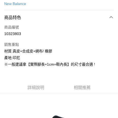
New Balance
信用卡分期付款
3 期 0 利率 每期
NT$427
21家銀行
商品特色
合作金庫商業銀行
第一商業銀行
超商取貨付款
商品編號
華南商業銀行
彰化商業銀行
10323803
LINE Pay
上海商業儲蓄銀行
台北富邦商業銀行
國泰世華商業銀行
兆豐國際商業銀行
銷售重點
街口支付
臺灣中小企業銀行
台中商業銀行
材質:真皮+合成皮+網布/ 橡膠
匯豐（台灣）商業銀行
華泰商業銀行
ATM付款
產地:印尼
聯邦商業銀行
遠東國際商業銀行
元大商業銀行
永豐商業銀行
※一般建議拿【實際腳長+1cm=鞋內長】的尺寸最合適 !
運送方式
玉山商業銀行
星展（台灣）商業銀行
台新國際商業銀行
中國信託商業銀行
全家取貨付款
台灣樂天信用卡公司
每筆NT$60，滿NT$1,500(含以上)免運費
詳細說明
相關推薦
付款後全家取貨
每筆NT$60，滿NT$1,500(含以上)免運費
7-11取貨付款