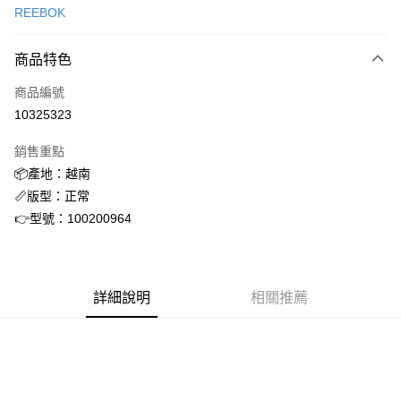
REEBOK
信用卡分期付款
3 期 0 利率 每期
NT$981
21家銀行
商品特色
合作金庫商業銀行
第一商業銀行
超商取貨付款
商品編號
華南商業銀行
彰化商業銀行
10325323
LINE Pay
上海商業儲蓄銀行
台北富邦商業銀行
國泰世華商業銀行
兆豐國際商業銀行
銷售重點
街口支付
臺灣中小企業銀行
台中商業銀行
📦產地：越南
匯豐（台灣）商業銀行
華泰商業銀行
ATM付款
📏版型：正常
聯邦商業銀行
遠東國際商業銀行
元大商業銀行
永豐商業銀行
👉型號：100200964
運送方式
玉山商業銀行
星展（台灣）商業銀行
台新國際商業銀行
中國信託商業銀行
全家取貨付款
台灣樂天信用卡公司
每筆NT$60，滿NT$1,500(含以上)免運費
詳細說明
相關推薦
付款後全家取貨
每筆NT$60，滿NT$1,500(含以上)免運費
7-11取貨付款