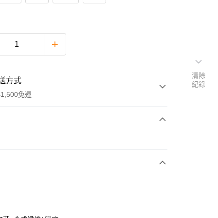
清除
送方式
紀錄
1,500免運
次付款
期付款
0 利率 每期
NT$474
21家銀行
庫商業銀行
第一商業銀行
付款
業銀行
彰化商業銀行
業儲蓄銀行
台北富邦商業銀行
華商業銀行
兆豐國際商業銀行