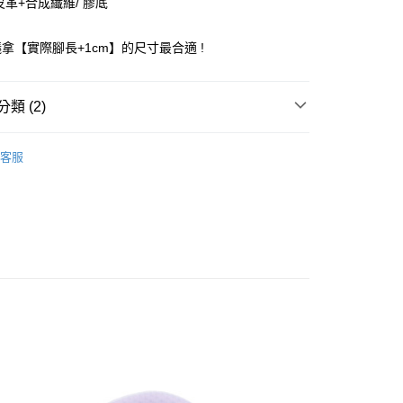
皮革+合成纖維/ 膠底
小企業銀行
台中商業銀行
台灣）商業銀行
華泰商業銀行
拿【實際腳長+1cm】的尺寸最合適 !
業銀行
遠東國際商業銀行
業銀行
永豐商業銀行
業銀行
星展（台灣）商業銀行
類 (2)
際商業銀行
中國信託商業銀行
天信用卡公司
付款
sics 童鞋
客服
0，滿NT$1,500(含以上)免運費
家取貨
0，滿NT$1,500(含以上)免運費
付款
0，滿NT$1,500(含以上)免運費
1取貨
0，滿NT$1,500(含以上)免運費
0，滿NT$1,500(含以上)免運費