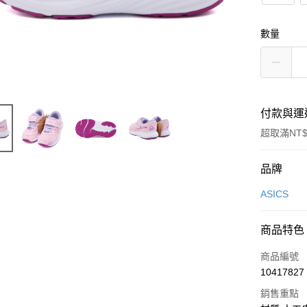
數量
付款與運
超取滿NT$
付款方式
品牌
信用卡一
ASICS
信用卡分
商品特色
3 期 
商品編號
合作金
超商取貨
10417827
華南商
LINE Pay
上海商
銷售重點
國泰世