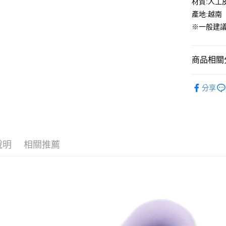
材質:人工
街口支付
臺灣中
產地:越南
匯豐（
ATM付款
※一般建議
聯邦商
元大商
玉山商
運送方式
商品相關分
台新國
台灣樂
全家取貨
asics
A
分享
每筆NT$6
童鞋專區
付款後全
每筆NT$6
7-11取貨
說明
相關推薦
每筆NT$6
付款後7-1
每筆NT$6
宅配
每筆NT$7