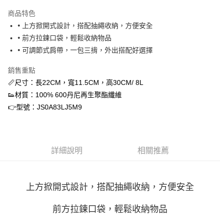
3 期 0 利率 每期
NT$384
21家銀行
商品特色
合作金庫商業銀行
第一商業銀行
超商取貨付款
• 上方掀開式設計，搭配抽繩收納，方便安全
華南商業銀行
彰化商業銀行
• 前方拉鍊口袋，輕鬆收納物品
LINE Pay
上海商業儲蓄銀行
台北富邦商業銀行
國泰世華商業銀行
兆豐國際商業銀行
• 可調節式肩帶，一包三揹，外出搭配好選擇
街口支付
臺灣中小企業銀行
台中商業銀行
銷售重點
匯豐（台灣）商業銀行
華泰商業銀行
ATM付款
聯邦商業銀行
遠東國際商業銀行
📏尺寸：長22CM，寬11.5CM，高30CM/ 8L
元大商業銀行
永豐商業銀行
👟材質：100% 600丹尼再生聚酯纖維
運送方式
玉山商業銀行
星展（台灣）商業銀行
👉型號：JS0A83LJ5M9
台新國際商業銀行
中國信託商業銀行
全家取貨付款
台灣樂天信用卡公司
每筆NT$60，滿NT$1,500(含以上)免運費
付款後全家取貨
詳細說明
相關推薦
每筆NT$60，滿NT$1,500(含以上)免運費
7-11取貨付款
上方掀開式設計，搭配抽繩收納，方便安全
每筆NT$60，滿NT$1,500(含以上)免運費
前方拉鍊口袋，輕鬆收納物品
付款後7-11取貨