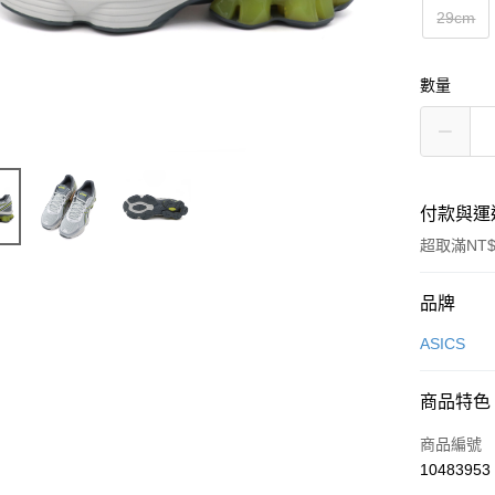
29cm
數量
付款與運
超取滿NT$
付款方式
品牌
信用卡一
ASICS
信用卡分
商品特色
3 期 
商品編號
合作金
超商取貨
10483953
華南商