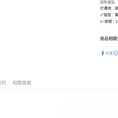
LINE Pay
上海商
銷售重點
國泰世
📦產地：
街口支付
臺灣中
📏版型：
匯豐（
ATM付款
👉型號：12
聯邦商
元大商
玉山商
運送方式
商品相關分
台新國
台灣樂
全家取貨
asics
A
分享
每筆NT$6
付款後全
每筆NT$6
7-11取貨
說明
相關推薦
每筆NT$6
付款後7-1
每筆NT$6
宅配