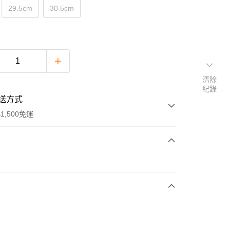
29.5cm
30.5cm
清除
紀錄
送方式
1,500免運
次付款
期付款
0 利率 每期
NT$1,993
21家銀行
庫商業銀行
第一商業銀行
付款
業銀行
彰化商業銀行