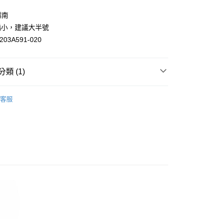
業儲蓄銀行
台北富邦商業銀行
華商業銀行
兆豐國際商業銀行
越南
小企業銀行
台中商業銀行
偏小，建議大半號
台灣）商業銀行
華泰商業銀行
03A591-020
業銀行
遠東國際商業銀行
業銀行
永豐商業銀行
業銀行
星展（台灣）商業銀行
類 (1)
際商業銀行
中國信託商業銀行
天信用卡公司
付款
sics 男女鞋
客服
0，滿NT$1,500(含以上)免運費
家取貨
0，滿NT$1,500(含以上)免運費
付款
0，滿NT$1,500(含以上)免運費
1取貨
0，滿NT$1,500(含以上)免運費