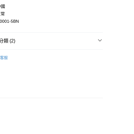
華商業銀行
兆豐國際商業銀行
中國
小企業銀行
台中商業銀行
正常
台灣）商業銀行
華泰商業銀行
001-5BN
業銀行
遠東國際商業銀行
業銀行
永豐商業銀行
業銀行
星展（台灣）商業銀行
類 (2)
際商業銀行
中國信託商業銀行
天信用卡公司
付款
CROCS 男女鞋
客服
0，滿NT$1,500(含以上)免運費
區
家取貨
0，滿NT$1,500(含以上)免運費
付款
0，滿NT$1,500(含以上)免運費
1取貨
0，滿NT$1,500(含以上)免運費