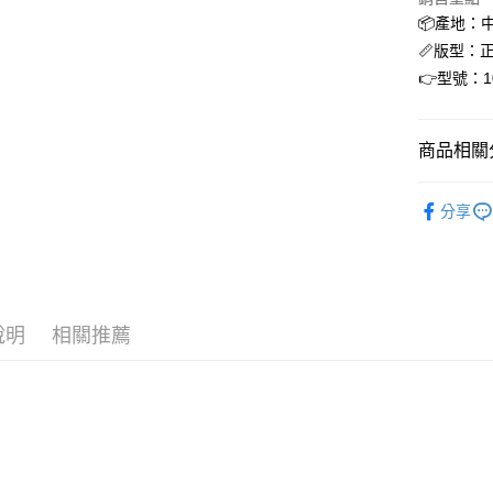
國泰世
📦產地：
街口支付
臺灣中
📏版型：
匯豐（
ATM付款
👉型號：10
聯邦商
元大商
玉山商
運送方式
商品相關分
台新國
台灣樂
全家取貨
CROCS
分享
每筆NT$6
🌧️雨天專
付款後全
每筆NT$6
7-11取貨
說明
相關推薦
每筆NT$6
付款後7-1
每筆NT$6
宅配