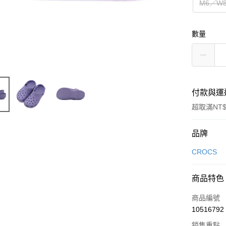
M6／W
數量
付款與運
超取滿NT$
付款方式
品牌
信用卡一
CROCS
信用卡分
商品特色
3 期 
商品編號
合作金
超商取貨
10516792
華南商
LINE Pay
上海商
銷售重點