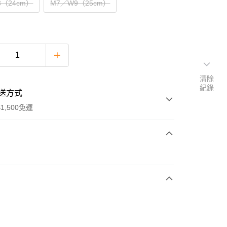
8（24cm）
M7／W9（25cm）
清除
紀錄
送方式
1,500免運
次付款
期付款
0 利率 每期
NT$504
21家銀行
庫商業銀行
第一商業銀行
付款
業銀行
彰化商業銀行
業儲蓄銀行
台北富邦商業銀行