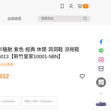
0
品牌總覽
s 卡駱馳 紫色 經典 休閒 洞洞鞋 涼拖鞋
6013【新竹皇家10001-5BN】
1,500免運
512
6（22cm）
M5／W7（23cm）