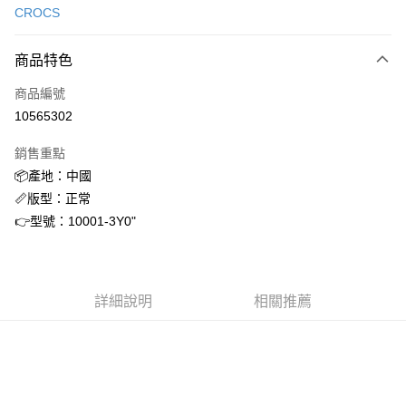
CROCS
信用卡分期付款
3 期 0 利率 每期
NT$504
21家銀行
商品特色
合作金庫商業銀行
第一商業銀行
超商取貨付款
商品編號
華南商業銀行
彰化商業銀行
10565302
LINE Pay
上海商業儲蓄銀行
台北富邦商業銀行
國泰世華商業銀行
兆豐國際商業銀行
銷售重點
街口支付
臺灣中小企業銀行
台中商業銀行
📦產地：中國
匯豐（台灣）商業銀行
華泰商業銀行
ATM付款
📏版型：正常
聯邦商業銀行
遠東國際商業銀行
元大商業銀行
永豐商業銀行
👉型號：10001-3Y0"
運送方式
玉山商業銀行
星展（台灣）商業銀行
台新國際商業銀行
中國信託商業銀行
全家取貨付款
台灣樂天信用卡公司
每筆NT$60，滿NT$1,500(含以上)免運費
詳細說明
相關推薦
付款後全家取貨
每筆NT$60，滿NT$1,500(含以上)免運費
7-11取貨付款