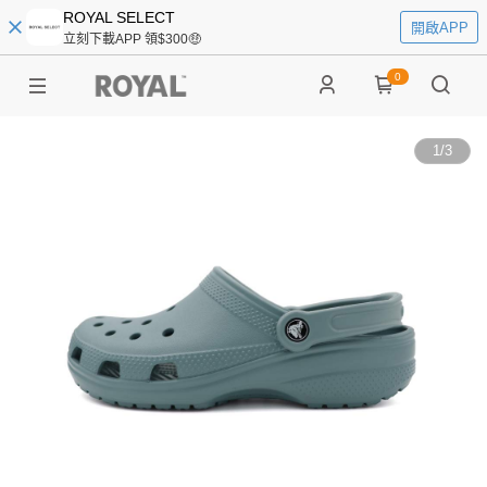
ROYAL SELECT
開啟APP
立刻下載APP 領$300🤑
0
1
/
3