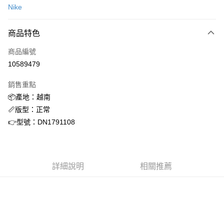
Nike
信用卡分期付款
3 期 0 利率 每期
NT$826
21家銀行
商品特色
合作金庫商業銀行
第一商業銀行
超商取貨付款
商品編號
華南商業銀行
彰化商業銀行
10589479
LINE Pay
上海商業儲蓄銀行
台北富邦商業銀行
國泰世華商業銀行
兆豐國際商業銀行
銷售重點
街口支付
臺灣中小企業銀行
台中商業銀行
📦產地：越南
匯豐（台灣）商業銀行
華泰商業銀行
ATM付款
📏版型：正常
聯邦商業銀行
遠東國際商業銀行
元大商業銀行
永豐商業銀行
👉型號：DN1791108
運送方式
玉山商業銀行
星展（台灣）商業銀行
台新國際商業銀行
中國信託商業銀行
全家取貨付款
台灣樂天信用卡公司
每筆NT$60，滿NT$1,500(含以上)免運費
詳細說明
相關推薦
付款後全家取貨
每筆NT$60，滿NT$1,500(含以上)免運費
7-11取貨付款