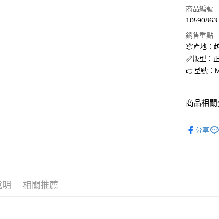
商品編號
合作金
超商取貨
10590863
華南商
LINE Pay
上海商
銷售重點
國泰世
📦產地：
街口支付
臺灣中
📏版型：
匯豐（
ATM付款
👉型號：M
聯邦商
元大商
玉山商
運送方式
商品相關分
台新國
台灣樂
全家取貨
NEW BAL
分享
每筆NT$6
NEW BAL
付款後全
每筆NT$6
7-11取貨
說明
相關推薦
每筆NT$6
付款後7-1