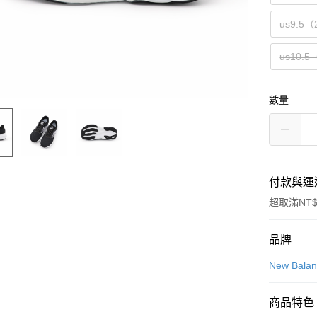
us9.5（
us10.5
數量
付款與運
超取滿NT$
付款方式
品牌
信用卡一
New Bala
信用卡分
商品特色
3 期 