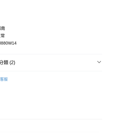
庫商業銀行
第一商業銀行
付款
業銀行
彰化商業銀行
業儲蓄銀行
台北富邦商業銀行
華商業銀行
兆豐國際商業銀行
越南
小企業銀行
台中商業銀行
正常
台灣）商業銀行
華泰商業銀行
880W14
業銀行
遠東國際商業銀行
業銀行
永豐商業銀行
業銀行
星展（台灣）商業銀行
類 (2)
際商業銀行
中國信託商業銀行
天信用卡公司
付款
ANCE
New Balance 男女鞋
客服
0，滿NT$1,500(含以上)免運費
ANCE
7折優惠專區
家取貨
0，滿NT$1,500(含以上)免運費
付款
0，滿NT$1,500(含以上)免運費
1取貨