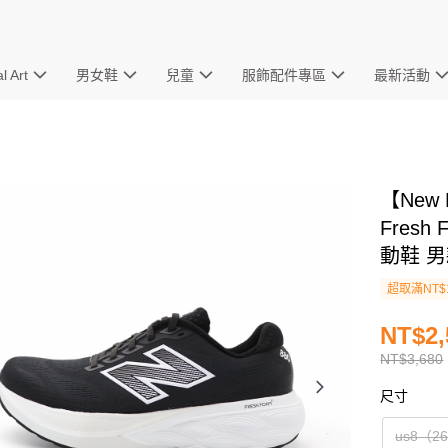
l Art
男女鞋
兒童
服飾配件專區
最新活動
【New 
Fresh
動鞋 男
超取滿NT$
NT$2,
NT$3,680
尺寸
us8（2