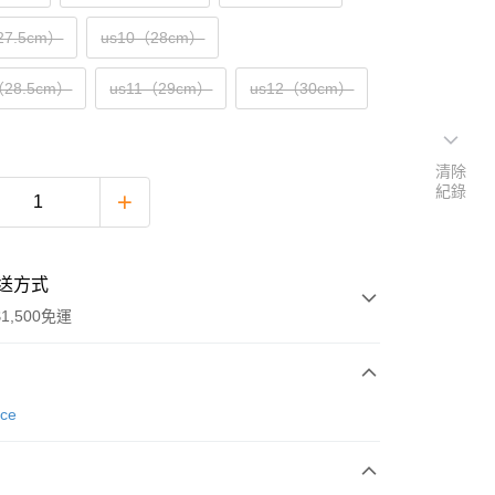
27.5cm）
us10（28cm）
（28.5cm）
us11（29cm）
us12（30cm）
清除
紀錄
送方式
1,500免運
次付款
nce
期付款
0 利率 每期
NT$858
21家銀行