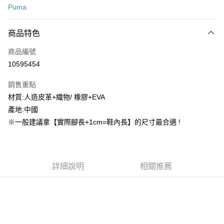
Puma
信用卡分期付款
3 期 0 利率 每期
NT$314
21家銀行
商品特色
合作金庫商業銀行
第一商業銀行
超商取貨付款
商品編號
華南商業銀行
彰化商業銀行
10595454
LINE Pay
上海商業儲蓄銀行
台北富邦商業銀行
國泰世華商業銀行
兆豐國際商業銀行
銷售重點
街口支付
臺灣中小企業銀行
台中商業銀行
材質:人造皮革+織物/ 橡膠+EVA
匯豐（台灣）商業銀行
華泰商業銀行
ATM付款
產地:中國
聯邦商業銀行
遠東國際商業銀行
元大商業銀行
永豐商業銀行
※一般建議拿【實際腳長+1cm=鞋內長】的尺寸最合適 !
運送方式
玉山商業銀行
星展（台灣）商業銀行
台新國際商業銀行
中國信託商業銀行
全家取貨付款
台灣樂天信用卡公司
每筆NT$60，滿NT$1,500(含以上)免運費
詳細說明
相關推薦
付款後全家取貨
每筆NT$60，滿NT$1,500(含以上)免運費
7-11取貨付款