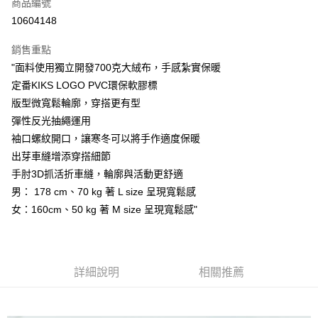
商品編號
信用卡分期付款
10604148
3 期 0 利率 每期
NT$426
21家銀行
銷售重點
合作金庫商業銀行
第一商業銀行
超商取貨付款
"面料使用獨立開發700克大絨布，手感紮實保暖
華南商業銀行
彰化商業銀行
定番KIKS LOGO PVC環保軟膠標
LINE Pay
上海商業儲蓄銀行
台北富邦商業銀行
國泰世華商業銀行
兆豐國際商業銀行
版型微寬鬆輪廓，穿搭更有型
街口支付
臺灣中小企業銀行
台中商業銀行
彈性反光抽繩運用
匯豐（台灣）商業銀行
華泰商業銀行
袖口螺紋開口，讓寒冬可以將手作適度保暖
ATM付款
聯邦商業銀行
遠東國際商業銀行
出芽車縫增添穿搭細節
元大商業銀行
永豐商業銀行
手肘3D抓活折車縫，輪廓與活動更舒適
運送方式
玉山商業銀行
星展（台灣）商業銀行
男： 178 cm、70 kg 著 L size 呈現寬鬆感
台新國際商業銀行
中國信託商業銀行
全家取貨付款
台灣樂天信用卡公司
女：160cm、50 kg 著 M size 呈現寬鬆感"
每筆NT$60，滿NT$1,500(含以上)免運費
付款後全家取貨
每筆NT$60，滿NT$1,500(含以上)免運費
詳細說明
相關推薦
7-11取貨付款
每筆NT$60，滿NT$1,500(含以上)免運費