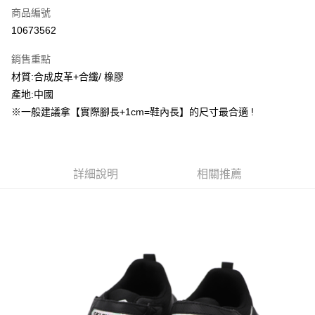
商品編號
信用卡分期付款
10673562
3 期 0 利率 每期
NT$528
21家銀行
銷售重點
合作金庫商業銀行
第一商業銀行
超商取貨付款
材質:合成皮革+合纖/ 橡膠
華南商業銀行
彰化商業銀行
產地:中國
LINE Pay
上海商業儲蓄銀行
台北富邦商業銀行
國泰世華商業銀行
兆豐國際商業銀行
※一般建議拿【實際腳長+1cm=鞋內長】的尺寸最合適 !
街口支付
臺灣中小企業銀行
台中商業銀行
匯豐（台灣）商業銀行
華泰商業銀行
ATM付款
聯邦商業銀行
遠東國際商業銀行
元大商業銀行
永豐商業銀行
詳細說明
相關推薦
運送方式
玉山商業銀行
星展（台灣）商業銀行
台新國際商業銀行
中國信託商業銀行
全家取貨付款
台灣樂天信用卡公司
每筆NT$60，滿NT$1,500(含以上)免運費
付款後全家取貨
每筆NT$60，滿NT$1,500(含以上)免運費
7-11取貨付款