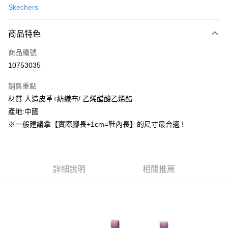
Skechers
信用卡分期付款
3 期 0 利率 每期
NT$453
21家銀行
商品特色
合作金庫商業銀行
第一商業銀行
超商取貨付款
商品編號
華南商業銀行
彰化商業銀行
10753035
LINE Pay
上海商業儲蓄銀行
台北富邦商業銀行
國泰世華商業銀行
兆豐國際商業銀行
銷售重點
街口支付
臺灣中小企業銀行
台中商業銀行
材質:人造皮革+紡織布/ 乙烯醋酸乙烯酯
匯豐（台灣）商業銀行
華泰商業銀行
ATM付款
產地:中國
聯邦商業銀行
遠東國際商業銀行
元大商業銀行
永豐商業銀行
※一般建議拿【實際腳長+1cm=鞋內長】的尺寸最合適 !
運送方式
玉山商業銀行
星展（台灣）商業銀行
台新國際商業銀行
中國信託商業銀行
全家取貨付款
台灣樂天信用卡公司
每筆NT$60，滿NT$1,500(含以上)免運費
詳細說明
相關推薦
付款後全家取貨
每筆NT$60，滿NT$1,500(含以上)免運費
7-11取貨付款