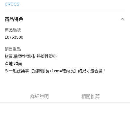
CROCS
信用卡分期付款
3 期 0 利率 每期
NT$384
21家銀行
商品特色
合作金庫商業銀行
第一商業銀行
超商取貨付款
商品編號
華南商業銀行
彰化商業銀行
10753580
LINE Pay
上海商業儲蓄銀行
台北富邦商業銀行
國泰世華商業銀行
兆豐國際商業銀行
銷售重點
街口支付
臺灣中小企業銀行
台中商業銀行
材質:熱塑性塑料/ 熱塑性塑料
匯豐（台灣）商業銀行
華泰商業銀行
ATM付款
產地:越南
聯邦商業銀行
遠東國際商業銀行
元大商業銀行
永豐商業銀行
※一般建議拿【實際腳長+1cm=鞋內長】的尺寸最合適 !
運送方式
玉山商業銀行
星展（台灣）商業銀行
台新國際商業銀行
中國信託商業銀行
全家取貨付款
台灣樂天信用卡公司
每筆NT$60，滿NT$1,500(含以上)免運費
詳細說明
相關推薦
付款後全家取貨
每筆NT$60，滿NT$1,500(含以上)免運費
7-11取貨付款