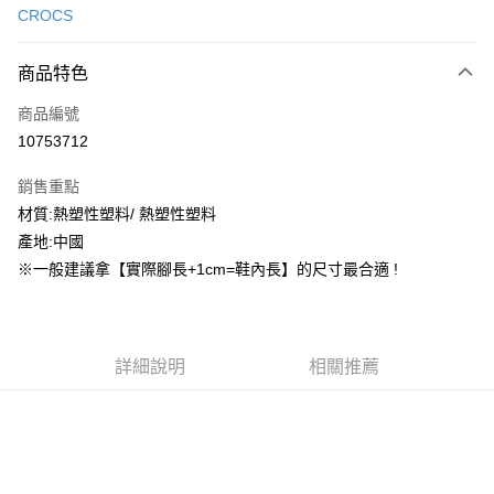
CROCS
信用卡分期付款
3 期 0 利率 每期
NT$444
21家銀行
商品特色
合作金庫商業銀行
第一商業銀行
超商取貨付款
商品編號
華南商業銀行
彰化商業銀行
10753712
LINE Pay
上海商業儲蓄銀行
台北富邦商業銀行
國泰世華商業銀行
兆豐國際商業銀行
銷售重點
街口支付
臺灣中小企業銀行
台中商業銀行
材質:熱塑性塑料/ 熱塑性塑料
匯豐（台灣）商業銀行
華泰商業銀行
ATM付款
產地:中國
聯邦商業銀行
遠東國際商業銀行
元大商業銀行
永豐商業銀行
※一般建議拿【實際腳長+1cm=鞋內長】的尺寸最合適 !
運送方式
玉山商業銀行
星展（台灣）商業銀行
台新國際商業銀行
中國信託商業銀行
全家取貨付款
台灣樂天信用卡公司
每筆NT$60，滿NT$1,500(含以上)免運費
詳細說明
相關推薦
付款後全家取貨
每筆NT$60，滿NT$1,500(含以上)免運費
7-11取貨付款