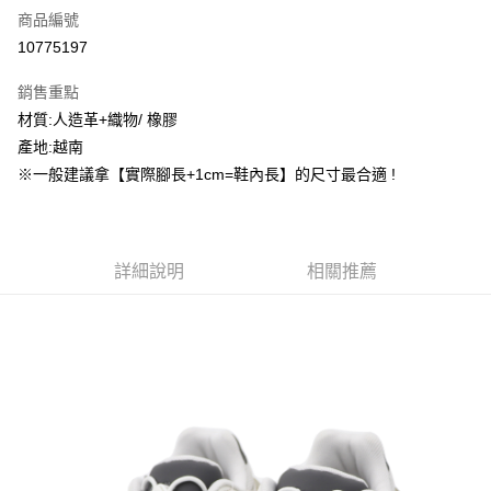
商品編號
信用卡分期付款
10775197
3 期 0 利率 每期
NT$834
21家銀行
銷售重點
合作金庫商業銀行
第一商業銀行
超商取貨付款
材質:人造革+織物/ 橡膠
華南商業銀行
彰化商業銀行
產地:越南
LINE Pay
上海商業儲蓄銀行
台北富邦商業銀行
國泰世華商業銀行
兆豐國際商業銀行
※一般建議拿【實際腳長+1cm=鞋內長】的尺寸最合適 !
街口支付
臺灣中小企業銀行
台中商業銀行
匯豐（台灣）商業銀行
華泰商業銀行
ATM付款
聯邦商業銀行
遠東國際商業銀行
元大商業銀行
永豐商業銀行
詳細說明
相關推薦
運送方式
玉山商業銀行
星展（台灣）商業銀行
台新國際商業銀行
中國信託商業銀行
全家取貨付款
台灣樂天信用卡公司
每筆NT$60，滿NT$1,500(含以上)免運費
付款後全家取貨
每筆NT$60，滿NT$1,500(含以上)免運費
7-11取貨付款