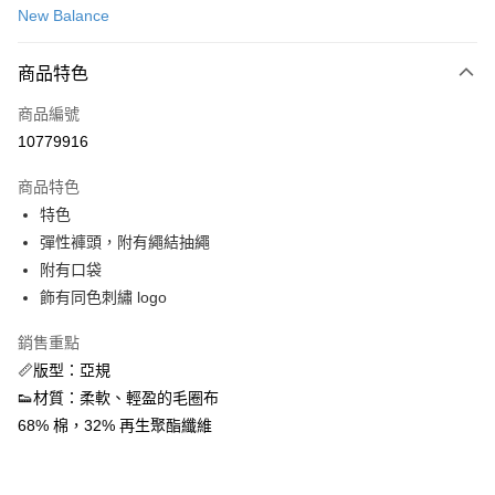
New Balance
信用卡分期付款
3 期 0 利率 每期
NT$394
21家銀行
商品特色
合作金庫商業銀行
第一商業銀行
超商取貨付款
商品編號
華南商業銀行
彰化商業銀行
10779916
LINE Pay
上海商業儲蓄銀行
台北富邦商業銀行
國泰世華商業銀行
兆豐國際商業銀行
商品特色
街口支付
臺灣中小企業銀行
台中商業銀行
特色
匯豐（台灣）商業銀行
華泰商業銀行
ATM付款
彈性褲頭，附有繩結抽繩
聯邦商業銀行
遠東國際商業銀行
元大商業銀行
永豐商業銀行
附有口袋
運送方式
玉山商業銀行
星展（台灣）商業銀行
飾有同色刺繡 logo
台新國際商業銀行
中國信託商業銀行
全家取貨付款
台灣樂天信用卡公司
銷售重點
每筆NT$60，滿NT$1,500(含以上)免運費
📏版型：亞規
付款後全家取貨
👟材質：柔軟、輕盈的毛圈布
每筆NT$60，滿NT$1,500(含以上)免運費
68% 棉，32% 再生聚酯纖維
7-11取貨付款