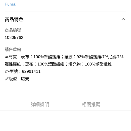
Puma
信用卡分期付款
3 期 0 利率 每期
NT$288
21家銀行
商品特色
合作金庫商業銀行
第一商業銀行
超商取貨付款
商品編號
華南商業銀行
彰化商業銀行
10805762
LINE Pay
上海商業儲蓄銀行
台北富邦商業銀行
國泰世華商業銀行
兆豐國際商業銀行
銷售重點
街口支付
臺灣中小企業銀行
台中商業銀行
👟材質：表布：100%聚酯纖維；羅紋：92%聚酯纖維/7%尼龍/1%
匯豐（台灣）商業銀行
華泰商業銀行
ATM付款
彈性纖維；裏布：100%聚酯纖維；填充物：100%聚酯纖維
聯邦商業銀行
遠東國際商業銀行
元大商業銀行
永豐商業銀行
👉型號：62991411
運送方式
玉山商業銀行
星展（台灣）商業銀行
📏版型：歐規
台新國際商業銀行
中國信託商業銀行
全家取貨付款
台灣樂天信用卡公司
每筆NT$60，滿NT$1,500(含以上)免運費
付款後全家取貨
詳細說明
相關推薦
每筆NT$60，滿NT$1,500(含以上)免運費
7-11取貨付款