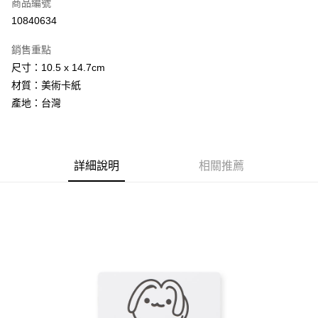
商品編號
信用卡分期付款
10840634
3 期 0 利率 每期
NT$26
21家銀行
銷售重點
合作金庫商業銀行
第一商業銀行
超商取貨付款
尺寸：10.5 x 14.7cm
華南商業銀行
彰化商業銀行
材質：美術卡紙
LINE Pay
上海商業儲蓄銀行
台北富邦商業銀行
國泰世華商業銀行
兆豐國際商業銀行
產地：台灣
街口支付
臺灣中小企業銀行
台中商業銀行
匯豐（台灣）商業銀行
華泰商業銀行
ATM付款
聯邦商業銀行
遠東國際商業銀行
元大商業銀行
永豐商業銀行
詳細說明
相關推薦
運送方式
玉山商業銀行
星展（台灣）商業銀行
台新國際商業銀行
中國信託商業銀行
全家取貨付款
台灣樂天信用卡公司
每筆NT$60，滿NT$1,500(含以上)免運費
付款後全家取貨
每筆NT$60，滿NT$1,500(含以上)免運費
7-11取貨付款
每筆NT$60，滿NT$1,500(含以上)免運費