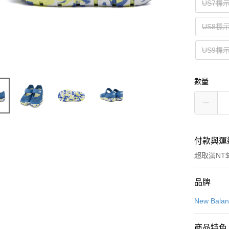
US7標示
US8標示
US9標
數量
付款與運
超取滿NT$
付款方式
品牌
信用卡一
New Bala
信用卡分
商品特色