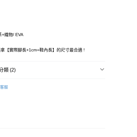
0 利率 每期
NT$341
21家銀行
庫商業銀行
第一商業銀行
付款
業銀行
彰化商業銀行
業儲蓄銀行
台北富邦商業銀行
華商業銀行
兆豐國際商業銀行
+織物/ EVA
小企業銀行
台中商業銀行
台灣）商業銀行
華泰商業銀行
拿【實際腳長+1cm=鞋內長】的尺寸最合適 !
業銀行
遠東國際商業銀行
業銀行
永豐商業銀行
業銀行
星展（台灣）商業銀行
類 (2)
際商業銀行
中國信託商業銀行
天信用卡公司
付款
ANCE
New Balance 童鞋
客服
0，滿NT$1,500(含以上)免運費
家取貨
0，滿NT$1,500(含以上)免運費
付款
0，滿NT$1,500(含以上)免運費