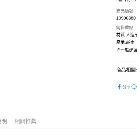
3 期 
商品編號
合作金
超商取貨
10906880
華南商
LINE Pay
上海商
銷售重點
國泰世
材質:人造革
街口支付
臺灣中
產地:越南
匯豐（
ATM付款
※一般建議
聯邦商
元大商
玉山商
運送方式
商品相關分
台新國
台灣樂
全家取貨
NEW BAL
分享
每筆NT$6
童鞋專區
付款後全
每筆NT$6
7-11取貨
說明
相關推薦
每筆NT$6