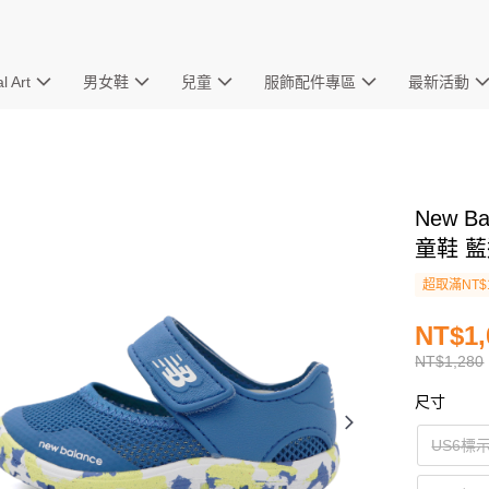
l Art
男女鞋
兒童
服飾配件專區
最新活動
New B
童鞋 藍迷
超取滿NT$
NT$1,
NT$1,280
尺寸
US6標示