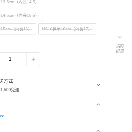
13.5cm（內長14.5）
14.5cm（內長15.5）
示15cm（內長16）
US10標示16cm（內長17）
清除
紀錄
送方式
1,500免運
次付款
nce
期付款