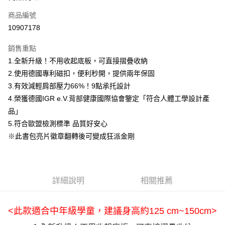
信用卡一次付款
商品編號
信用卡分期付款
10907178
3 期 0 利率 每期
NT$1,226
21家銀行
銷售重點
合作金庫商業銀行
第一商業銀行
LINE Pay
1.全新升級！不用收起底板，可直接摺疊收納
華南商業銀行
彰化商業銀行
2.使用德國專利磁扣，便利秒開，提供兩年保固
街口支付
上海商業儲蓄銀行
台北富邦商業銀行
國泰世華商業銀行
兆豐國際商業銀行
3.有效減輕肩部壓力66%！9點承托設計
ATM付款
臺灣中小企業銀行
台中商業銀行
4.榮獲德國IGR e.V.背部健康國際協會鑒定「符合人體工學設計產
匯豐（台灣）商業銀行
華泰商業銀行
品」
聯邦商業銀行
遠東國際商業銀行
運送方式
5.符合歐盟檢測標準 品質好安心
元大商業銀行
永豐商業銀行
宅配
※此書包亮片徽章翻轉後可變成狂派金剛
玉山商業銀行
星展（台灣）商業銀行
每筆NT$70，滿NT$1,500(含以上)免運費
台新國際商業銀行
中國信託商業銀行
台灣樂天信用卡公司
付款後門市自取
免運費
詳細說明
相關推薦
<此款適合中年級學童，建議身高約125 cm~150cm>