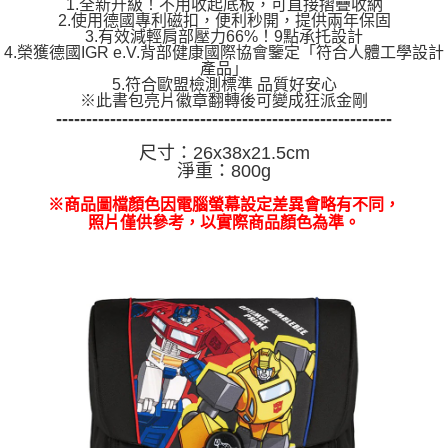
1.全新升級！不用收起底板，可直接摺疊收納
2.使用德國專利磁扣，便利秒開，提供兩年保固
3.有效減輕肩部壓力66%！9點承托設計
4.榮獲德國IGR e.V.背部健康國際協會鑒定「符合人體工學設計
產品」
5.符合歐盟檢測標準 品質好安心
※此書包亮片徽章翻轉後可變成狂派金剛
--------------------------------------------------------
尺寸：26x38x21.5cm
淨重：800g
※商品圖檔顏色因電腦螢幕設定差異會略有不同，
照片僅供參考，以實際商品顏色為準。