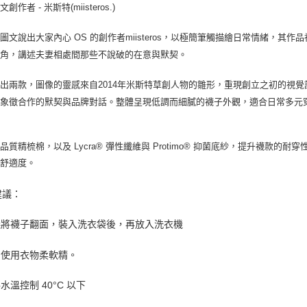
付款後門
創作者 - 米斯特(miisteros.)
免運費
圖文說出大家內心 OS 的創作者miisteros，以極簡筆觸描繪日常情緒，
視角，講述夫妻相處間那些不說破的在意與默契。
出兩款，圖像的靈感來自2014年米斯特草創人物的雛形，重現創立之初的視覺
，象徵合作的默契與品牌對話。整體呈現低調而細膩的襪子外觀，適合日常多元
品質精梳棉，以及 Lycra® 彈性纖維與 Protimo® 抑菌底紗，提升襪款
的舒適度。
建議：
建議將襪子翻面，裝入洗衣袋後，再放入洗衣機
勿使用衣物柔軟精。
將水溫控制 40°C 以下