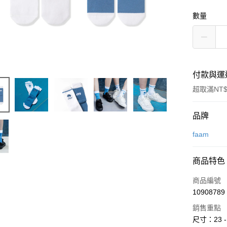
數量
付款與運
超取滿NT$
付款方式
品牌
信用卡一
faam
信用卡分
商品特色
3 期 
商品編號
合作金
超商取貨
10908789
華南商
LINE Pay
上海商
銷售重點
國泰世
尺寸：23 -
街口支付