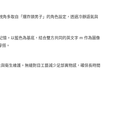
市自取
其作品視角多取自「爆炸頭男子」的角色設定，透過冷靜語氣與
記憶。以藍色為基底，結合雙方共同的英文字 m 作為圖像
穿搭。
的耐穿性與衛生維護。無縫對目工藝減少足部異物感，確保長時間