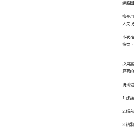
網路圖文
擅長用
人夫
本次推
符號
採用高
穿著
洗滌
1.
2.請
3.請