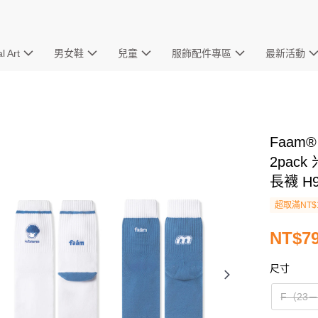
l Art
男女鞋
兒童
服飾配件專區
最新活動
Faam® 
2pac
長襪 H
超取滿NT$
NT$7
尺寸
F（23－