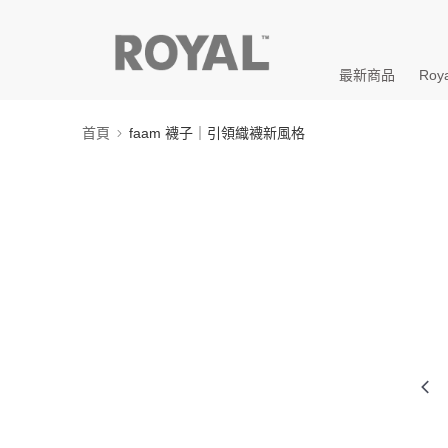
最新商品
Roya
首頁
faam 襪子｜引領織襪新風格