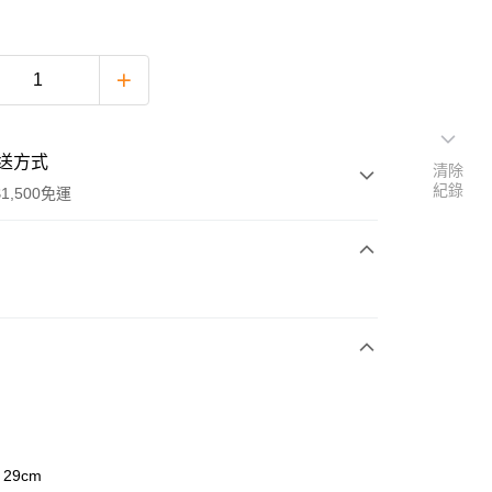
送方式
清除
紀錄
1,500免運
次付款
期付款
0 利率 每期
NT$263
21家銀行
庫商業銀行
第一商業銀行
付款
業銀行
彰化商業銀行
業儲蓄銀行
台北富邦商業銀行
華商業銀行
兆豐國際商業銀行
 29cm