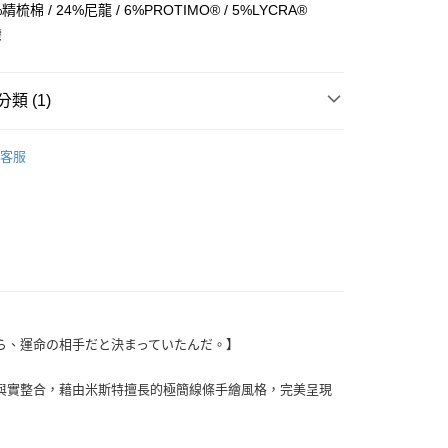
小企業銀行
台中商業銀行
梳棉 / 24%尼龍 / 6%PROTIMO® / 5%LYCRA®
台灣）商業銀行
華泰商業銀行
灣
業銀行
遠東國際商業銀行
業銀行
永豐商業銀行
業銀行
星展（台灣）商業銀行
類 (1)
際商業銀行
中國信託商業銀行
天信用卡公司
付款
襪子｜引領織襪新風格
客服
0，滿NT$1,500(含以上)免運費
家取貨
0，滿NT$1,500(含以上)免運費
付款
0，滿NT$1,500(含以上)免運費
1取貨
ら、運命の相手だと決まっていたんだ。】
0，滿NT$1,500(含以上)免運費
次嘗試虛與實整合，藉由米斯特擅長的極簡線條手繪風格，完美呈現
0，滿NT$1,500(含以上)免運費