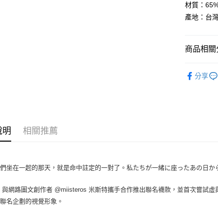
臺灣中
材質：65%精
匯豐（
ATM付款
產地：台
聯邦商
元大商
玉山商
運送方式
商品相關分
台新國
台灣樂
全家取貨
faam 
分享
每筆NT$6
付款後全
每筆NT$6
7-11取貨
說明
相關推薦
每筆NT$6
付款後7-1
我們坐在一起的那天，就是命中註定的一對了。私たちが一緒に座ったあの日か
每筆NT$6
m® 與網路圖文創作者 @miisteros 米斯特攜手合作推出聯名襪款，並首
宅配
次聯名企劃的視覺形象。
每筆NT$7