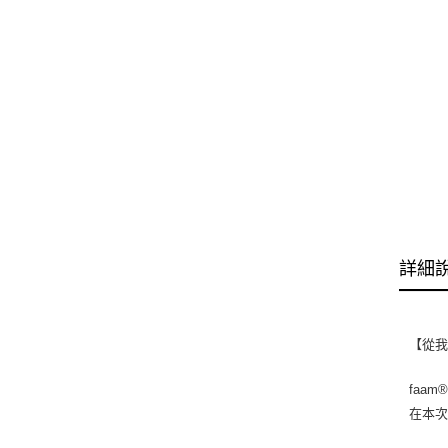
詳細
【從
faa
在本