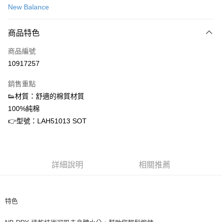
New Balance
信用卡分期付款
3 期 0 利率 每期
NT$234
21家銀行
商品特色
合作金庫商業銀行
第一商業銀行
超商取貨付款
商品編號
華南商業銀行
彰化商業銀行
10917257
LINE Pay
上海商業儲蓄銀行
台北富邦商業銀行
國泰世華商業銀行
兆豐國際商業銀行
銷售重點
街口支付
臺灣中小企業銀行
台中商業銀行
👟材質：舒適的棉質材質
匯豐（台灣）商業銀行
華泰商業銀行
ATM付款
100%純棉
聯邦商業銀行
遠東國際商業銀行
元大商業銀行
永豐商業銀行
👉型號：LAH51013 SOT
運送方式
玉山商業銀行
星展（台灣）商業銀行
台新國際商業銀行
中國信託商業銀行
全家取貨付款
台灣樂天信用卡公司
每筆NT$60，滿NT$1,500(含以上)免運費
詳細說明
相關推薦
付款後全家取貨
每筆NT$60，滿NT$1,500(含以上)免運費
特色
7-11取貨付款