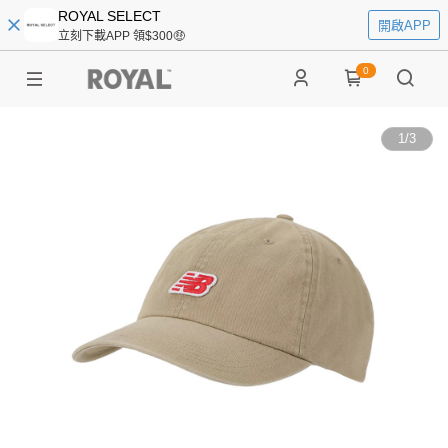
ROYAL SELECT
開啟APP
立刻下載APP 領$300🤑
0
1
/
3