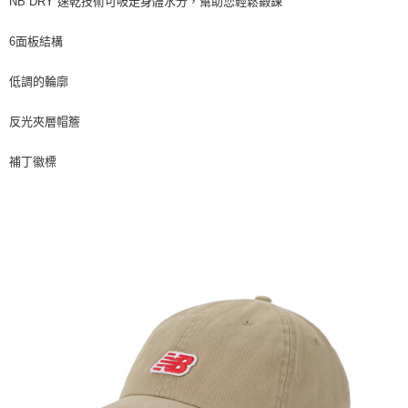
每筆NT$60，滿NT$1,500(含以上)免運費
NB DRY 速乾技術可吸走身體水分，幫助您輕鬆鍛鍊
付款後7-11取貨
6面板結構
每筆NT$60，滿NT$1,500(含以上)免運費
低調的輪廓
宅配
每筆NT$70，滿NT$1,500(含以上)免運費
反光夾層帽簷
付款後門市自取
補丁徽標
免運費