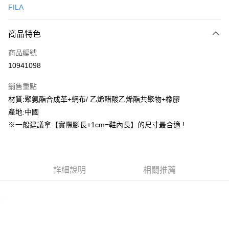
FILA
信用卡分期付款
3 期 0 利率 每期
NT$564
21家銀行
商品特色
合作金庫商業銀行
第一商業銀行
超商取貨付款
商品編號
華南商業銀行
彰化商業銀行
10941098
LINE Pay
上海商業儲蓄銀行
台北富邦商業銀行
國泰世華商業銀行
兆豐國際商業銀行
銷售重點
街口支付
臺灣中小企業銀行
台中商業銀行
材質:聚氨酯合成革+網布/ 乙烯醋酸乙烯酯共聚物+橡膠
匯豐（台灣）商業銀行
華泰商業銀行
ATM付款
產地:中國
聯邦商業銀行
遠東國際商業銀行
元大商業銀行
永豐商業銀行
※一般建議拿【實際腳長+1cm=鞋內長】的尺寸最合適 !
運送方式
玉山商業銀行
星展（台灣）商業銀行
台新國際商業銀行
中國信託商業銀行
全家取貨付款
台灣樂天信用卡公司
每筆NT$60，滿NT$1,500(含以上)免運費
詳細說明
相關推薦
付款後全家取貨
每筆NT$60，滿NT$1,500(含以上)免運費
7-11取貨付款