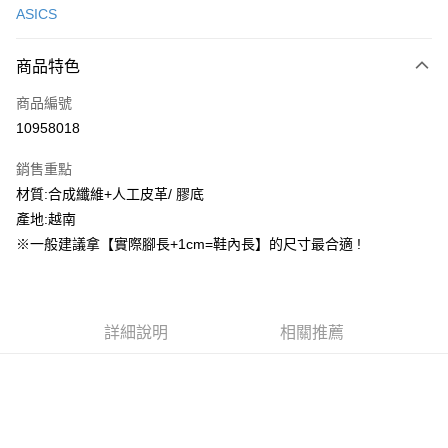
ASICS
信用卡分期付款
3 期 0 利率 每期
NT$624
21家銀行
商品特色
合作金庫商業銀行
第一商業銀行
超商取貨付款
商品編號
華南商業銀行
彰化商業銀行
10958018
LINE Pay
上海商業儲蓄銀行
台北富邦商業銀行
國泰世華商業銀行
兆豐國際商業銀行
銷售重點
街口支付
臺灣中小企業銀行
台中商業銀行
材質:合成纖維+人工皮革/ 膠底
匯豐（台灣）商業銀行
華泰商業銀行
ATM付款
產地:越南
聯邦商業銀行
遠東國際商業銀行
元大商業銀行
永豐商業銀行
※一般建議拿【實際腳長+1cm=鞋內長】的尺寸最合適 !
運送方式
玉山商業銀行
星展（台灣）商業銀行
台新國際商業銀行
中國信託商業銀行
全家取貨付款
台灣樂天信用卡公司
每筆NT$60，滿NT$1,500(含以上)免運費
詳細說明
相關推薦
付款後全家取貨
每筆NT$60，滿NT$1,500(含以上)免運費
7-11取貨付款