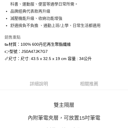
每筆NT$60，滿NT$1,500(含以上)免運費
科書、運動服、便當等通學日常所需。
品牌經典代表款再升級
宅配
減壓機能升級、收納功能增強
每筆NT$70，滿NT$1,500(含以上)免運費
舒適揹負不負擔 、通勤上班/上學、日常生活都適用
付款後門市自取
銷售重點
免運費
👟材質：100% 600丹尼再生聚酯纖維
👉型號：JS0A47JK7G7
📏尺寸：尺寸: 43.5 x 32.5 x 19 cm 容量 : 34公升
詳細說明
相關推薦
雙主隔層
內附筆電夾層，可放置15吋筆電