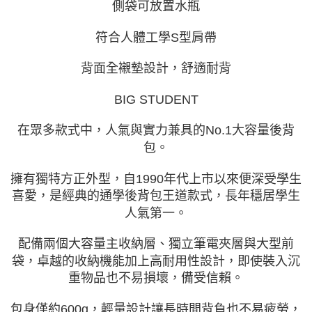
側袋可放置水瓶
符合人體工學S型肩帶
背面全襯墊設計，舒適耐背
BIG STUDENT
在眾多款式中，人氣與實力兼具的No.1大容量後背
包。
擁有獨特方正外型，自1990年代上市以來便深受學生
喜愛，是經典的通學後背包王道款式，長年穩居學生
人氣第一。
配備兩個大容量主收納層、獨立筆電夾層與大型前
袋，卓越的收納機能加上高耐用性設計，即使裝入沉
重物品也不易損壞，備受信賴。
包身僅約600g，輕量設計讓長時間背負也不易疲勞，