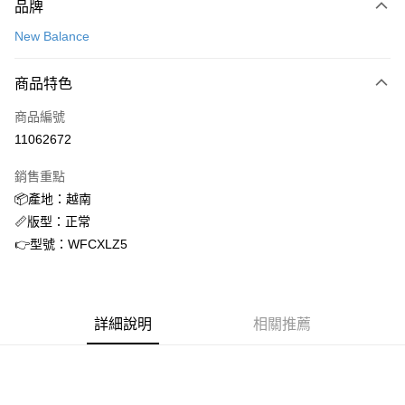
品牌
信用卡一次付款
New Balance
信用卡分期付款
3 期 0 利率 每期
NT$1,141
21家銀行
商品特色
合作金庫商業銀行
第一商業銀行
超商取貨付款
商品編號
華南商業銀行
彰化商業銀行
11062672
LINE Pay
上海商業儲蓄銀行
台北富邦商業銀行
國泰世華商業銀行
兆豐國際商業銀行
銷售重點
街口支付
臺灣中小企業銀行
台中商業銀行
📦產地：越南
匯豐（台灣）商業銀行
華泰商業銀行
ATM付款
📏版型：正常
聯邦商業銀行
遠東國際商業銀行
元大商業銀行
永豐商業銀行
👉型號：WFCXLZ5
運送方式
玉山商業銀行
星展（台灣）商業銀行
台新國際商業銀行
中國信託商業銀行
全家取貨付款
台灣樂天信用卡公司
每筆NT$60，滿NT$1,500(含以上)免運費
詳細說明
相關推薦
付款後全家取貨
每筆NT$60，滿NT$1,500(含以上)免運費
7-11取貨付款