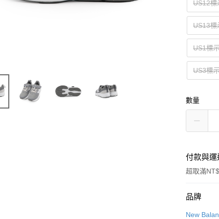
US12標
US13標
US1標
US3標
數量
付款與運
超取滿NT$
付款方式
品牌
信用卡一
New Bala