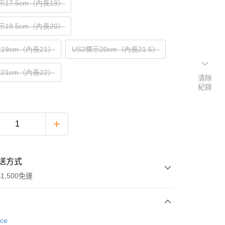
示17.5cm（內長19）
示18.5cm（內長20）
示19cm（內長21）
US2標示20cm（內長21.5）
示21cm（內長22）
清除
紀錄
送方式
1,500免運
次付款
nce