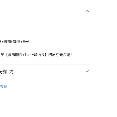
期付款
0 利率 每期
NT$528
21家銀行
庫商業銀行
第一商業銀行
付款
業銀行
彰化商業銀行
業儲蓄銀行
台北富邦商業銀行
華商業銀行
兆豐國際商業銀行
+織物/ 橡膠+EVA
小企業銀行
台中商業銀行
台灣）商業銀行
華泰商業銀行
拿【實際腳長+1cm=鞋內長】的尺寸最合適 !
業銀行
遠東國際商業銀行
業銀行
永豐商業銀行
業銀行
星展（台灣）商業銀行
類 (2)
際商業銀行
中國信託商業銀行
天信用卡公司
付款
ANCE
New Balance 童鞋
客服
0，滿NT$1,500(含以上)免運費
家取貨
0，滿NT$1,500(含以上)免運費
付款