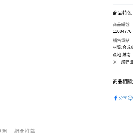
信用卡分
商品特色
3 期 
商品編號
合作金
超商取貨
11084776
華南商
LINE Pay
上海商
銷售重點
國泰世
材質:合成皮
街口支付
臺灣中
產地:越南
匯豐（
ATM付款
※一般建議
聯邦商
元大商
玉山商
運送方式
商品相關分
台新國
台灣樂
全家取貨
NEW BAL
分享
每筆NT$6
童鞋專區
付款後全
每筆NT$6
7-11取貨
說明
相關推薦