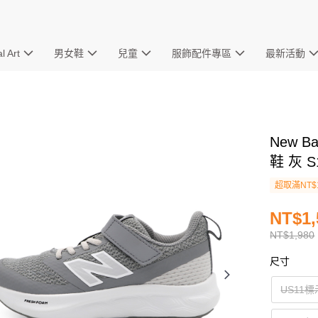
l Art
男女鞋
兒童
服飾配件專區
最新活動
New B
鞋 灰 S
超取滿NT$
NT$1,
NT$1,980
尺寸
US11