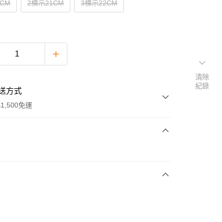
0CM
2標示21CM
3標示22CM
清除
紀錄
送方式
1,500免運
次付款
期付款
0 利率 每期
NT$534
21家銀行
庫商業銀行
第一商業銀行
付款
業銀行
彰化商業銀行
業儲蓄銀行
台北富邦商業銀行