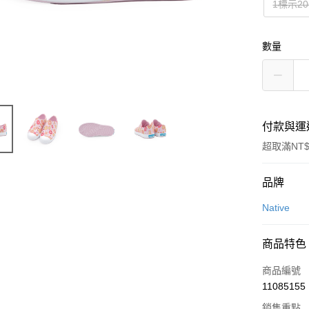
1標示2
數量
付款與運
超取滿NT$
付款方式
品牌
信用卡一
Native
信用卡分
商品特色
3 期 
商品編號
合作金
超商取貨
11085155
華南商
LINE Pay
上海商
銷售重點