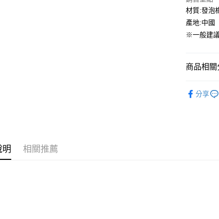
國泰世
材質:發泡
街口支付
臺灣中
產地:中國
匯豐（
ATM付款
※一般建議
聯邦商
元大商
玉山商
運送方式
商品相關分
台新國
台灣樂
全家取貨
Native
分享
每筆NT$6
童鞋專區
付款後全
每筆NT$6
7-11取貨
說明
相關推薦
每筆NT$6
付款後7-1
每筆NT$6
宅配