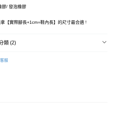
華商業銀行
兆豐國際商業銀行
橡膠/ 發泡橡膠
小企業銀行
台中商業銀行
台灣）商業銀行
華泰商業銀行
拿【實際腳長+1cm=鞋內長】的尺寸最合適 !
業銀行
遠東國際商業銀行
業銀行
永豐商業銀行
業銀行
星展（台灣）商業銀行
類 (2)
際商業銀行
中國信託商業銀行
天信用卡公司
付款
Native 童鞋
客服
0，滿NT$1,500(含以上)免運費
家取貨
0，滿NT$1,500(含以上)免運費
付款
0，滿NT$1,500(含以上)免運費
1取貨
0，滿NT$1,500(含以上)免運費