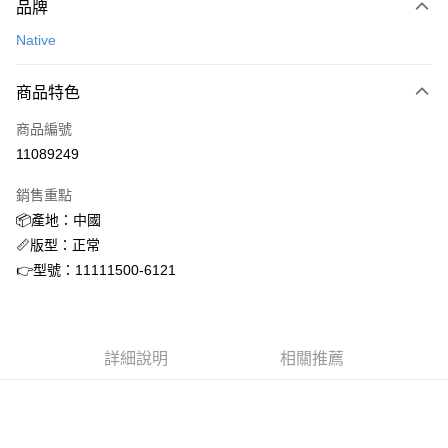
品牌
信用卡一次付款
Native
信用卡分期付款
3 期 0 利率 每期
NT$564
21家銀行
商品特色
合作金庫商業銀行
第一商業銀行
超商取貨付款
商品編號
華南商業銀行
彰化商業銀行
11089249
LINE Pay
上海商業儲蓄銀行
台北富邦商業銀行
國泰世華商業銀行
兆豐國際商業銀行
銷售重點
街口支付
臺灣中小企業銀行
台中商業銀行
📦產地：中國
匯豐（台灣）商業銀行
華泰商業銀行
ATM付款
📏版型：正常
聯邦商業銀行
遠東國際商業銀行
元大商業銀行
永豐商業銀行
👉型號：11111500-6121
運送方式
玉山商業銀行
星展（台灣）商業銀行
台新國際商業銀行
中國信託商業銀行
全家取貨付款
台灣樂天信用卡公司
每筆NT$60，滿NT$1,500(含以上)免運費
詳細說明
相關推薦
付款後全家取貨
每筆NT$60，滿NT$1,500(含以上)免運費
7-11取貨付款