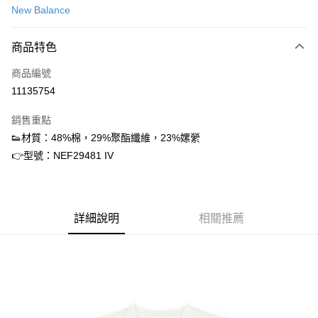
New Balance
信用卡分期付款
3 期 0 利率 每期
NT$448
21家銀行
商品特色
合作金庫商業銀行
第一商業銀行
超商取貨付款
商品編號
華南商業銀行
彰化商業銀行
11135754
LINE Pay
上海商業儲蓄銀行
台北富邦商業銀行
國泰世華商業銀行
兆豐國際商業銀行
銷售重點
街口支付
臺灣中小企業銀行
台中商業銀行
👟材質：48%棉，29%聚酯纖維，23%嫘縈
匯豐（台灣）商業銀行
華泰商業銀行
ATM付款
👉型號：NEF29481 IV
聯邦商業銀行
遠東國際商業銀行
元大商業銀行
永豐商業銀行
運送方式
玉山商業銀行
星展（台灣）商業銀行
台新國際商業銀行
中國信託商業銀行
全家取貨付款
台灣樂天信用卡公司
詳細說明
相關推薦
每筆NT$60，滿NT$1,500(含以上)免運費
付款後全家取貨
每筆NT$60，滿NT$1,500(含以上)免運費
7-11取貨付款