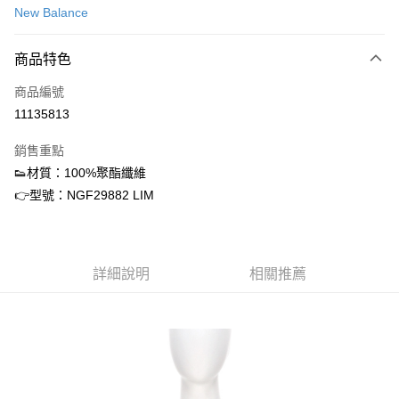
New Balance
信用卡分期付款
3 期 0 利率 每期
NT$394
21家銀行
商品特色
合作金庫商業銀行
第一商業銀行
超商取貨付款
商品編號
華南商業銀行
彰化商業銀行
11135813
LINE Pay
上海商業儲蓄銀行
台北富邦商業銀行
國泰世華商業銀行
兆豐國際商業銀行
銷售重點
街口支付
臺灣中小企業銀行
台中商業銀行
👟材質：100%聚酯纖維
匯豐（台灣）商業銀行
華泰商業銀行
ATM付款
👉型號：NGF29882 LIM
聯邦商業銀行
遠東國際商業銀行
元大商業銀行
永豐商業銀行
運送方式
玉山商業銀行
星展（台灣）商業銀行
台新國際商業銀行
中國信託商業銀行
全家取貨付款
台灣樂天信用卡公司
詳細說明
相關推薦
每筆NT$60，滿NT$1,500(含以上)免運費
付款後全家取貨
每筆NT$60，滿NT$1,500(含以上)免運費
7-11取貨付款