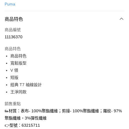
Puma
信用卡分期付款
3 期 0 利率 每期
NT$394
21家銀行
商品特色
合作金庫商業銀行
第一商業銀行
超商取貨付款
商品編號
華南商業銀行
彰化商業銀行
11136370
LINE Pay
上海商業儲蓄銀行
台北富邦商業銀行
國泰世華商業銀行
兆豐國際商業銀行
商品特色
街口支付
臺灣中小企業銀行
台中商業銀行
商品特色
匯豐（台灣）商業銀行
華泰商業銀行
ATM付款
寬鬆版型
聯邦商業銀行
遠東國際商業銀行
元大商業銀行
永豐商業銀行
V 領
運送方式
玉山商業銀行
星展（台灣）商業銀行
短版
台新國際商業銀行
中國信託商業銀行
全家取貨付款
經典 T7 袖線設計
台灣樂天信用卡公司
王淨同款
每筆NT$60，滿NT$1,500(含以上)免運費
付款後全家取貨
銷售重點
每筆NT$60，滿NT$1,500(含以上)免運費
👟材質：表布- 100%聚酯纖維；剪接- 100%聚酯纖維；羅紋- 97%
聚酯纖維，3%彈性纖維
7-11取貨付款
👉型號：63215711