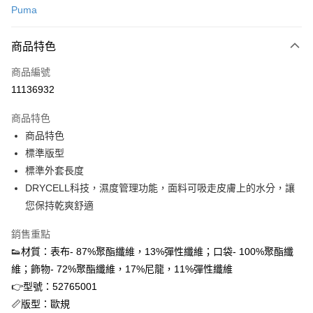
Puma
信用卡分期付款
3 期 0 利率 每期
NT$713
21家銀行
商品特色
合作金庫商業銀行
第一商業銀行
超商取貨付款
商品編號
華南商業銀行
彰化商業銀行
11136932
LINE Pay
上海商業儲蓄銀行
台北富邦商業銀行
國泰世華商業銀行
兆豐國際商業銀行
商品特色
街口支付
臺灣中小企業銀行
台中商業銀行
商品特色
匯豐（台灣）商業銀行
華泰商業銀行
ATM付款
標準版型
聯邦商業銀行
遠東國際商業銀行
元大商業銀行
永豐商業銀行
標準外套長度
運送方式
玉山商業銀行
星展（台灣）商業銀行
DRYCELL科技，濕度管理功能，面料可吸走皮膚上的水分，讓
台新國際商業銀行
中國信託商業銀行
全家取貨付款
您保持乾爽舒適
台灣樂天信用卡公司
每筆NT$60，滿NT$1,500(含以上)免運費
銷售重點
付款後全家取貨
👟材質：表布- 87%聚酯纖維，13%彈性纖維；口袋- 100%聚酯纖
每筆NT$60，滿NT$1,500(含以上)免運費
維；飾物- 72%聚酯纖維，17%尼龍，11%彈性纖維
👉型號：52765001
7-11取貨付款
📏版型：歐規