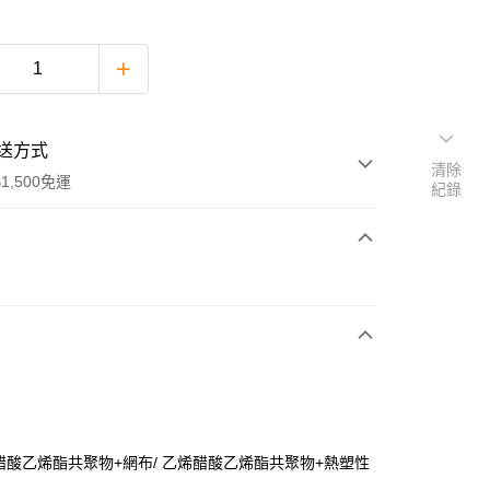
送方式
清除
1,500免運
紀錄
次付款
期付款
0 利率 每期
NT$534
21家銀行
庫商業銀行
第一商業銀行
付款
業銀行
彰化商業銀行
業儲蓄銀行
台北富邦商業銀行
華商業銀行
兆豐國際商業銀行
醋酸乙烯酯共聚物+網布/ 乙烯醋酸乙烯酯共聚物+熱塑性
小企業銀行
台中商業銀行