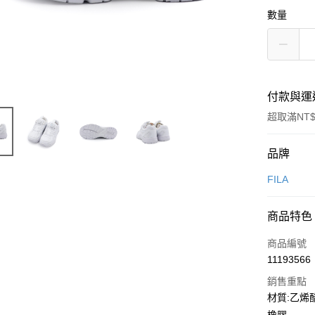
數量
付款與運
超取滿NT$
付款方式
品牌
信用卡一
FILA
信用卡分
商品特色
3 期 
商品編號
合作金
超商取貨
11193566
華南商
LINE Pay
上海商
銷售重點
國泰世
材質:乙烯
街口支付
臺灣中