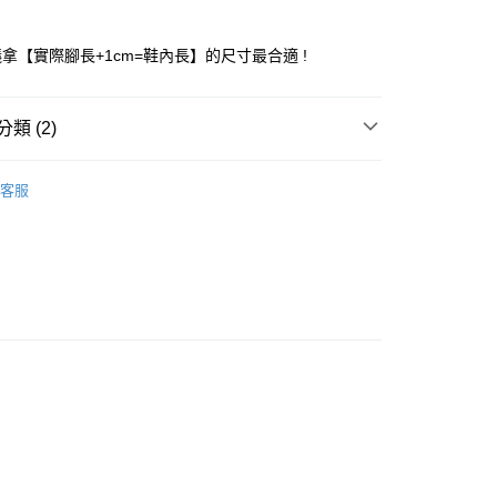
台灣）商業銀行
華泰商業銀行
業銀行
遠東國際商業銀行
拿【實際腳長+1cm=鞋內長】的尺寸最合適 !
業銀行
永豐商業銀行
業銀行
星展（台灣）商業銀行
際商業銀行
中國信託商業銀行
類 (2)
天信用卡公司
付款
0，滿NT$1,500(含以上)免運費
LA 童鞋
客服
家取貨
0，滿NT$1,500(含以上)免運費
付款
0，滿NT$1,500(含以上)免運費
1取貨
0，滿NT$1,500(含以上)免運費
0，滿NT$1,500(含以上)免運費
市自取