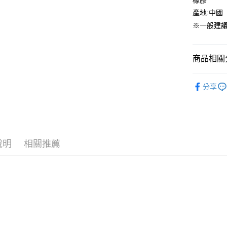
橡膠
匯豐（
ATM付款
產地:中國
聯邦商
※一般建議
元大商
玉山商
運送方式
台新國
商品相關分
台灣樂
全家取貨
每筆NT$6
FILA
FI
分享
童鞋專區
付款後全
每筆NT$6
7-11取貨
每筆NT$6
說明
相關推薦
付款後7-1
每筆NT$6
宅配
每筆NT$7
付款後門