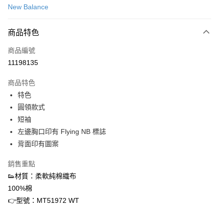
New Balance
信用卡分期付款
3 期 0 利率 每期
NT$341
21家銀行
商品特色
合作金庫商業銀行
第一商業銀行
超商取貨付款
商品編號
華南商業銀行
彰化商業銀行
11198135
LINE Pay
上海商業儲蓄銀行
台北富邦商業銀行
國泰世華商業銀行
兆豐國際商業銀行
商品特色
街口支付
臺灣中小企業銀行
台中商業銀行
特色
匯豐（台灣）商業銀行
華泰商業銀行
ATM付款
圓領款式
聯邦商業銀行
遠東國際商業銀行
元大商業銀行
永豐商業銀行
短袖
運送方式
玉山商業銀行
星展（台灣）商業銀行
左邊胸口印有 Flying NB 標誌
台新國際商業銀行
中國信託商業銀行
全家取貨付款
背面印有圖案
台灣樂天信用卡公司
每筆NT$60，滿NT$1,500(含以上)免運費
銷售重點
付款後全家取貨
👟材質：柔軟純棉織布
每筆NT$60，滿NT$1,500(含以上)免運費
100%棉
👉型號：MT51972 WT
7-11取貨付款