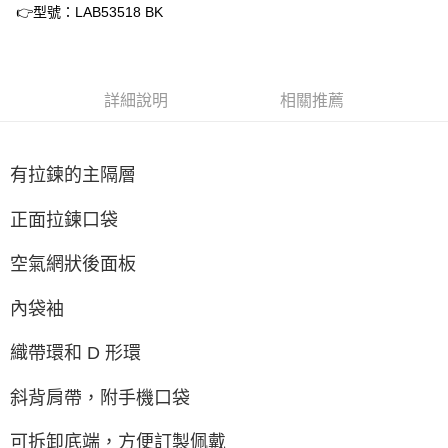
每筆NT$60，滿NT$1,500(含以上)免運費
👉型號：LAB53518 BK
付款後7-11取貨
每筆NT$60，滿NT$1,500(含以上)免運費
詳細說明
相關推薦
宅配
每筆NT$70，滿NT$1,500(含以上)免運費
付款後門市自取
有拉鍊的主隔層
免運費
正面拉鍊口袋
空氣網狀後面板
內袋袖
織帶環和 D 形環
斜背肩帶，附手機口袋
可拆卸底端，方便訂製佩戴