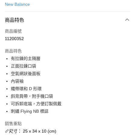
New Balance
信用卡分期付款
3 期 0 利率 每期
NT$394
21家銀行
商品特色
合作金庫商業銀行
第一商業銀行
超商取貨付款
商品編號
華南商業銀行
彰化商業銀行
11200352
LINE Pay
上海商業儲蓄銀行
台北富邦商業銀行
國泰世華商業銀行
兆豐國際商業銀行
商品特色
街口支付
臺灣中小企業銀行
台中商業銀行
有拉鍊的主隔層
匯豐（台灣）商業銀行
華泰商業銀行
ATM付款
正面拉鍊口袋
聯邦商業銀行
遠東國際商業銀行
元大商業銀行
永豐商業銀行
空氣網狀後面板
運送方式
玉山商業銀行
星展（台灣）商業銀行
內袋袖
台新國際商業銀行
中國信託商業銀行
全家取貨付款
織帶環和 D 形環
台灣樂天信用卡公司
斜背肩帶，附手機口袋
每筆NT$60，滿NT$1,500(含以上)免運費
可拆卸底端，方便訂製佩戴
付款後全家取貨
刺繡 Flying NB 標誌
每筆NT$60，滿NT$1,500(含以上)免運費
銷售重點
7-11取貨付款
📏尺寸： 25 x 34 x 10 (cm)