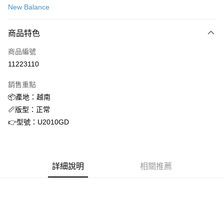
New Balance
信用卡分期付款
3 期 0 利率 每期
NT$1,301
21家銀行
商品特色
合作金庫商業銀行
第一商業銀行
超商取貨付款
商品編號
華南商業銀行
彰化商業銀行
11223110
LINE Pay
上海商業儲蓄銀行
台北富邦商業銀行
國泰世華商業銀行
兆豐國際商業銀行
銷售重點
街口支付
臺灣中小企業銀行
台中商業銀行
📦產地：越南
匯豐（台灣）商業銀行
華泰商業銀行
ATM付款
📏版型：正常
聯邦商業銀行
遠東國際商業銀行
元大商業銀行
永豐商業銀行
👉型號：U2010GD
運送方式
玉山商業銀行
星展（台灣）商業銀行
台新國際商業銀行
中國信託商業銀行
全家取貨付款
台灣樂天信用卡公司
每筆NT$60，滿NT$1,500(含以上)免運費
詳細說明
相關推薦
付款後全家取貨
每筆NT$60，滿NT$1,500(含以上)免運費
7-11取貨付款