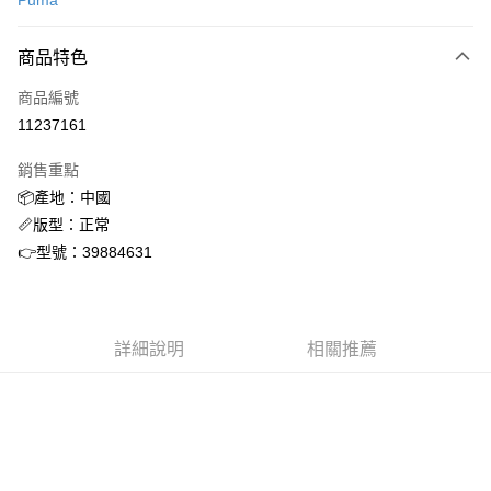
Puma
信用卡分期付款
3 期 0 利率 每期
NT$1,093
21家銀行
商品特色
合作金庫商業銀行
第一商業銀行
超商取貨付款
商品編號
華南商業銀行
彰化商業銀行
11237161
LINE Pay
上海商業儲蓄銀行
台北富邦商業銀行
國泰世華商業銀行
兆豐國際商業銀行
銷售重點
街口支付
臺灣中小企業銀行
台中商業銀行
📦產地：中國
匯豐（台灣）商業銀行
華泰商業銀行
ATM付款
📏版型：正常
聯邦商業銀行
遠東國際商業銀行
元大商業銀行
永豐商業銀行
👉型號：39884631
運送方式
玉山商業銀行
星展（台灣）商業銀行
台新國際商業銀行
中國信託商業銀行
全家取貨付款
台灣樂天信用卡公司
每筆NT$60，滿NT$1,500(含以上)免運費
詳細說明
相關推薦
付款後全家取貨
每筆NT$60，滿NT$1,500(含以上)免運費
7-11取貨付款
每筆NT$60，滿NT$1,500(含以上)免運費