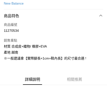
New Balance
信用卡分期付款
3 期 0 利率 每期
NT$768
21家銀行
商品特色
合作金庫商業銀行
第一商業銀行
超商取貨付款
商品編號
華南商業銀行
彰化商業銀行
11270534
LINE Pay
上海商業儲蓄銀行
台北富邦商業銀行
國泰世華商業銀行
兆豐國際商業銀行
銷售重點
街口支付
臺灣中小企業銀行
台中商業銀行
材質:合成皮+織物/ 橡膠+EVA
匯豐（台灣）商業銀行
華泰商業銀行
ATM付款
產地:越南
聯邦商業銀行
遠東國際商業銀行
元大商業銀行
永豐商業銀行
※一般建議拿【實際腳長+1cm=鞋內長】的尺寸最合適 !
運送方式
玉山商業銀行
星展（台灣）商業銀行
台新國際商業銀行
中國信託商業銀行
全家取貨付款
台灣樂天信用卡公司
每筆NT$60，滿NT$1,500(含以上)免運費
詳細說明
相關推薦
付款後全家取貨
每筆NT$60，滿NT$1,500(含以上)免運費
7-11取貨付款