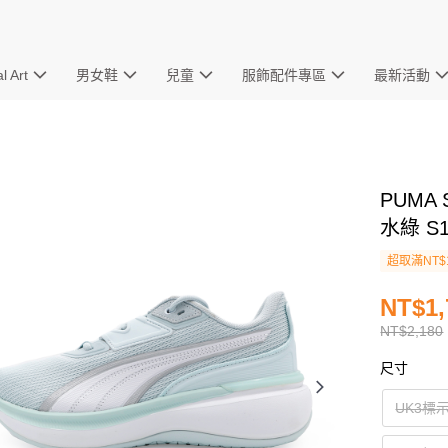
l Art
男女鞋
兒童
服飾配件專區
最新活動
PUMA 
水綠 S17
超取滿NT$
NT$1,
NT$2,180
尺寸
UK3標