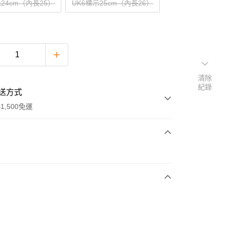
示24cm（內長25）
UK6標示25cm（內長26）
清除
紀錄
送方式
1,500免運
次付款
期付款
0 利率 每期
NT$581
21家銀行
庫商業銀行
第一商業銀行
付款
業銀行
彰化商業銀行
業儲蓄銀行
台北富邦商業銀行