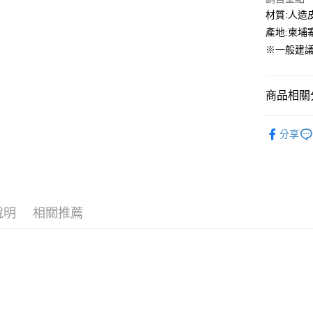
國泰世
材質:人造皮
街口支付
臺灣中
產地:柬埔
匯豐（
ATM付款
※一般建議
聯邦商
元大商
玉山商
運送方式
商品相關分
台新國
台灣樂
全家取貨
PUMA
分享
每筆NT$6
童鞋專區
付款後全
每筆NT$6
7-11取貨
說明
相關推薦
每筆NT$6
付款後7-1
每筆NT$6
宅配