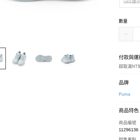
UK5標
數量
付款與運
超取滿NT$
付款方式
品牌
信用卡一
Puma
信用卡分
商品特色
3 期 
商品編號
合作金
超商取貨
11296136
華南商
LINE Pay
上海商
銷售重點