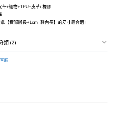
華商業銀行
兆豐國際商業銀行
革+織物+TPU+皮革/ 橡膠
小企業銀行
台中商業銀行
寨
台灣）商業銀行
華泰商業銀行
拿【實際腳長+1cm=鞋內長】的尺寸最合適 !
業銀行
遠東國際商業銀行
業銀行
永豐商業銀行
業銀行
星展（台灣）商業銀行
類 (2)
際商業銀行
中國信託商業銀行
天信用卡公司
付款
Puma 童鞋
客服
0，滿NT$1,500(含以上)免運費
家取貨
0，滿NT$1,500(含以上)免運費
付款
0，滿NT$1,500(含以上)免運費
1取貨
0，滿NT$1,500(含以上)免運費