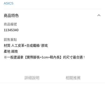
ASICS
信用卡分期付款
3 期 0 利率 每期
NT$534
21家銀行
商品特色
合作金庫商業銀行
第一商業銀行
超商取貨付款
商品編號
華南商業銀行
彰化商業銀行
11345340
LINE Pay
上海商業儲蓄銀行
台北富邦商業銀行
國泰世華商業銀行
兆豐國際商業銀行
銷售重點
街口支付
臺灣中小企業銀行
台中商業銀行
材質:人工皮革+合成纖維/ 膠底
匯豐（台灣）商業銀行
華泰商業銀行
ATM付款
產地:越南
聯邦商業銀行
遠東國際商業銀行
元大商業銀行
永豐商業銀行
※一般建議拿【實際腳長+1cm=鞋內長】的尺寸最合適 !
運送方式
玉山商業銀行
星展（台灣）商業銀行
台新國際商業銀行
中國信託商業銀行
全家取貨付款
台灣樂天信用卡公司
每筆NT$60，滿NT$1,500(含以上)免運費
詳細說明
相關推薦
付款後全家取貨
每筆NT$60，滿NT$1,500(含以上)免運費
7-11取貨付款