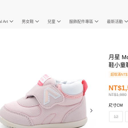
l Art
男女鞋
兒童
服飾配件專區
最新活動
月星 Mo
鞋小童鞋 
超取滿NT$
NT$1,
NT$1,980
尺寸CM
12