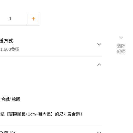
送方式
清除
1,500免運
紀錄
次付款
期付款
0 利率 每期
NT$528
21家銀行
 合纖/ 橡膠
庫商業銀行
第一商業銀行
付款
業銀行
彰化商業銀行
拿【實際腳長+1cm=鞋內長】的尺寸最合適 !
業儲蓄銀行
台北富邦商業銀行
華商業銀行
兆豐國際商業銀行
小企業銀行
台中商業銀行