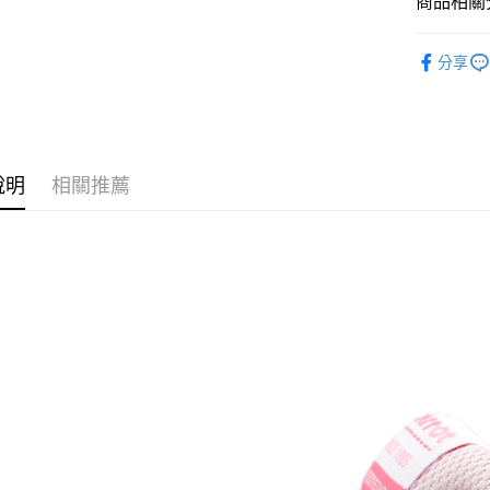
商品相關分
匯豐（
ATM付款
聯邦商
Moonstar
元大商
分享
童鞋專區
玉山商
運送方式
台新國
台灣樂
全家取貨
每筆NT$6
說明
相關推薦
付款後全
每筆NT$6
7-11取貨
每筆NT$6
付款後7-1
每筆NT$6
宅配
每筆NT$7
付款後門