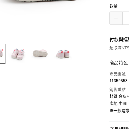
數量
付款與運
超取滿NT$
付款方式
商品特色
信用卡一
商品編號
11359553
信用卡分
銷售重點
3 期 
材質:合皮+
合作金
產地:中國
超商取貨
華南商
※一般建議
LINE Pay
上海商
國泰世
街口支付
臺灣中